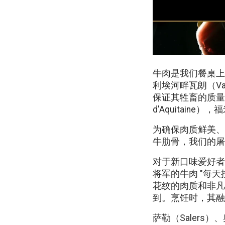
牛肉是我们餐桌上
利埃河畔瓦朗（Var
保证其牲畜的质量和
d'Aquitai
为确保肉质鲜美、
牛肋骨，我们的屠
对于新口味爱好者
将军的牛肉 "每
花纹的肉质和非凡
到。烹饪时，其融
萨勒（Salers）