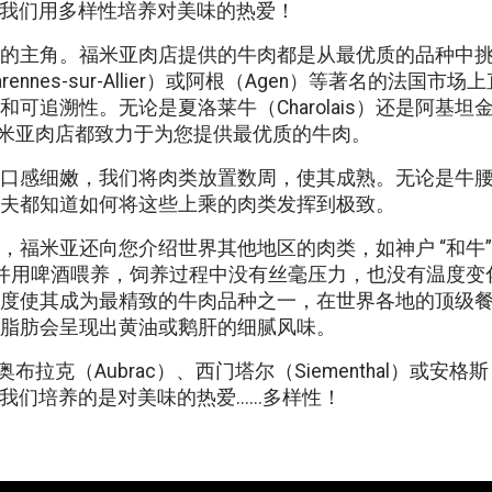
），我们用多样性培养对美味的热爱！
的主角。福米亚肉店提供的牛肉都是从最优质的品种中
ennes-sur-Allier）或阿根（Agen）等著名的法国
可追溯性。无论是夏洛莱牛（Charolais）还是阿基坦金毛
ne），福米亚肉店都致力于为您提供最优质的牛肉。
口感细嫩，我们将肉类放置数周，使其成熟。无论是牛
夫都知道如何将这些上乘的肉类发挥到极致。
，福米亚还向您介绍世界其他地区的肉类，如神户 “和牛”
摩并用啤酒喂养，饲养过程中没有丝毫压力，也没有温度变
度使其成为最精致的牛肉品种之一，在世界各地的顶级
脂肪会呈现出黄油或鹅肝的细腻风味。
、奥布拉克（Aubrac）、西门塔尔（Siementhal）或安格
，我们培养的是对美味的热爱......多样性！