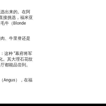
挑选出来的。在阿
市场上直接挑选，福米亚
牛（Blonde
腰肉、牛里脊还是
：这种 “幕府将军
化。其大理石花纹
餐厅都能品尝到。
斯（Angus），在福