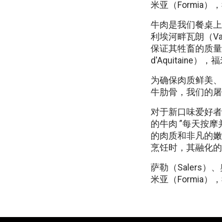
米亚（Formia
牛肉是我们餐桌上
利埃河畔瓦朗（Var
保证其牲畜的质量和
d'Aquitai
为确保肉质鲜美、
牛肋骨，我们的屠
对于新口味爱好者
的牛肉 ”每天按
的肉质和非凡的嫩
烹饪时，其融化的
萨勒（Salers）
米亚（Formia）